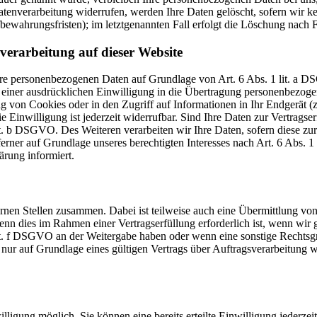
tenverarbeitung widerrufen, werden Ihre Daten gelöscht, sofern wir ke
ewahrungsfristen); im letztgenannten Fall erfolgt die Löschung nach F
erarbeitung auf dieser Website
 Ihre personenbezogenen Daten auf Grundlage von Art. 6 Abs. 1 lit. a
iner ausdrücklichen Einwilligung in die Übertragung personenbezogene
von Cookies oder in den Zugriff auf Informationen in Ihr Endgerät (z. 
Einwilligung ist jederzeit widerrufbar. Sind Ihre Daten zur Vertrags
it. b DSGVO. Des Weiteren verarbeiten wir Ihre Daten, sofern diese zur 
ner auf Grundlage unseres berechtigten Interesses nach Art. 6 Abs. 1 
ärung informiert.
rnen Stellen zusammen. Dabei ist teilweise auch eine Übermittlung von
n dies im Rahmen einer Vertragserfüllung erforderlich ist, wenn wir ge
 lit. f DSGVO an der Weitergabe haben oder wenn eine sonstige Rechts
r auf Grundlage eines gültigen Vertrags über Auftragsverarbeitung we
lligung möglich. Sie können eine bereits erteilte Einwilligung jederze