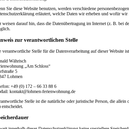
nn Sie diese Website benutzen, werden verschiedene personenbezogene
tenschutzerklärung erläutert, welche Daten wir erheben und wofür wir 
r weisen darauf hin, dass die Datenübertragung im Internet (z. B. bei 
glich.
nweis zur verantwortlichen Stelle
e verantwortliche Stelle für die Datenverarbeitung auf dieser Website ist
nald Währisch
rienwohnung „Am Schloss“
rfstraße 5
847 Lohmen
lefon: +49 (0) 172 – 66 33 88 6
Mail: kontakt@lohmen-ferienwohnung.de
rantwortliche Stelle ist die natürliche oder juristische Person, die a
) entscheidet.
eicherdauer
weit innerhalb dieser Datenschutzerklärung keine speziellere Speicher