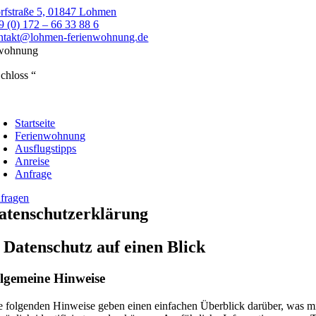
Zum
rfstraße 5, 01847 Lohmen
Inhalt
9 (0) 172 – 66 33 88 6
springen
ntakt@lohmen-ferienwohnung.de
nwohnung
chloss “
oggle
avigation
Startseite
Ferienwohnung
Ausflugstipps
Anreise
Anfrage
fragen
atenschutzerklärung
. Datenschutz auf einen Blick
lgemeine Hinweise
e folgenden Hinweise geben einen einfachen Überblick darüber, was mi