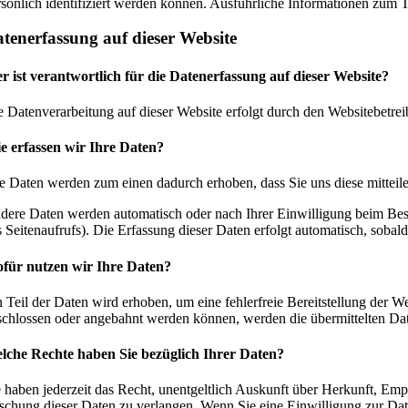
rsönlich identifiziert werden können. Ausführliche Informationen zum
tenerfassung auf dieser Website
r ist verantwortlich für die Datenerfassung auf dieser Website?
e Datenverarbeitung auf dieser Website erfolgt durch den Websitebetre
e erfassen wir Ihre Daten?
re Daten werden zum einen dadurch erhoben, dass Sie uns diese mitteile
dere Daten werden automatisch oder nach Ihrer Einwilligung beim Besuc
s Seitenaufrufs). Die Erfassung dieser Daten erfolgt automatisch, sobald
für nutzen wir Ihre Daten?
n Teil der Daten wird erhoben, um eine fehlerfreie Bereitstellung der
schlossen oder angebahnt werden können, werden die übermittelten Date
lche Rechte haben Sie bezüglich Ihrer Daten?
e haben jederzeit das Recht, unentgeltlich Auskunft über Herkunft, E
schung dieser Daten zu verlangen. Wenn Sie eine Einwilligung zur Date