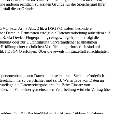
ine anderen rechtlich zulässigen Gründe für die Speicherung Ihrer
ortfall dieser Gründe.
 DSGVO bzw. Art. 9 Abs. 2 lit. a DSGVO, sofern besondere
r Daten in Drittstaaten erfolgt die Datenverarbeitung außerdem auf
B. via Device-Fingerprinting) eingewilligt haben, erfolgt die
erfüllung oder zur Durchführung vorvertraglicher Maßnahmen
Erfüllung einer rechtlichen Verpflichtung erforderlich sind auf
lit. f DSGVO erfolgen. Über die jeweils im Einzelfall einschlägigen
 personenbezogenen Daten an diese externen Stellen erforderlich.
setzlich hierzu verpflichtet sind (z. B. Weitergabe von Daten an
grundlage die Datenweitergabe erlaubt. Beim Einsatz von
iter. Im Falle einer gemeinsamen Verarbeitung wird ein Vertrag über
it widerrufen. Die Rechtmäßigkeit der bis zum Widerruf erfolgten