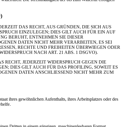
)
DERZEIT DAS RECHT, AUS GRÜNDEN, DIE SICH AUS
RUCH EINZULEGEN; DIES GILT AUCH FÜR EIN AUF
UNG BERUHT, ENTNEHMEN SIE DIESER
ENEN DATEN NICHT MEHR VERARBEITEN, ES SEI
RESSEN, RECHTE UND FREIHEITEN ÜBERWIEGEN ODER
ERSPRUCH NACH ART. 21 ABS. 1 DSGVO).
S RECHT, JEDERZEIT WIDERSPRUCH GEGEN DIE
 DIES GILT AUCH FÜR DAS PROFILING, SOWEIT ES
ZOGENEN DATEN ANSCHLIESSEND NICHT MEHR ZUM
at ihres gewöhnlichen Aufenthalts, ihres Arbeitsplatzes oder des
helfe.
n einen Dritten in einem gängigen, maschinenlesbaren Format