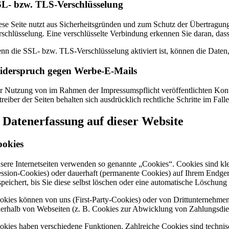
L- bzw. TLS-Verschlüsselung
ese Seite nutzt aus Sicherheitsgründen und zum Schutz der Übertragung 
rschlüsselung. Eine verschlüsselte Verbindung erkennen Sie daran, dass
nn die SSL- bzw. TLS-Verschlüsselung aktiviert ist, können die Daten, 
derspruch gegen Werbe-E-Mails
r Nutzung von im Rahmen der Impressumspflicht veröffentlichten Kont
treiber der Seiten behalten sich ausdrücklich rechtliche Schritte im 
. Datenerfassung auf dieser Website
ookies
sere Internetseiten verwenden so genannte „Cookies“. Cookies sind kl
ession-Cookies) oder dauerhaft (permanente Cookies) auf Ihrem Endger
speichert, bis Sie diese selbst löschen oder eine automatische Löschun
okies können von uns (First-Party-Cookies) oder von Drittunternehme
nerhalb von Webseiten (z. B. Cookies zur Abwicklung von Zahlungsdien
okies haben verschiedene Funktionen. Zahlreiche Cookies sind technis