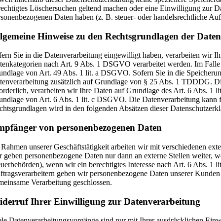
rechtigtes Löschersuchen geltend machen oder eine Einwilligung zur Da
rsonenbezogenen Daten haben (z. B. steuer- oder handelsrechtliche Aufb
lgemeine Hinweise zu den Rechtsgrundlagen der Datenv
fern Sie in die Datenverarbeitung eingewilligt haben, verarbeiten wir
tenkategorien nach Art. 9 Abs. 1 DSGVO verarbeitet werden. Im Falle e
undlage von Art. 49 Abs. 1 lit. a DSGVO. Sofern Sie in die Speicherung 
tenverarbeitung zusätzlich auf Grundlage von § 25 Abs. 1 TDDDG. Die 
forderlich, verarbeiten wir Ihre Daten auf Grundlage des Art. 6 Abs. 1 l
undlage von Art. 6 Abs. 1 lit. c DSGVO. Die Datenverarbeitung kann fer
chtsgrundlagen wird in den folgenden Absätzen dieser Datenschutzerkl
mpfänger von personenbezogenen Daten
 Rahmen unserer Geschäftstätigkeit arbeiten wir mit verschiedenen exte
r geben personenbezogene Daten nur dann an externe Stellen weiter, wen
euerbehörden), wenn wir ein berechtigtes Interesse nach Art. 6 Abs. 1
ftragsverarbeitern geben wir personenbezogene Daten unserer Kunden nu
meinsame Verarbeitung geschlossen.
derruf Ihrer Einwilligung zur Datenverarbeitung
ele Datenverarbeitungsvorgänge sind nur mit Ihrer ausdrücklichen Einwi