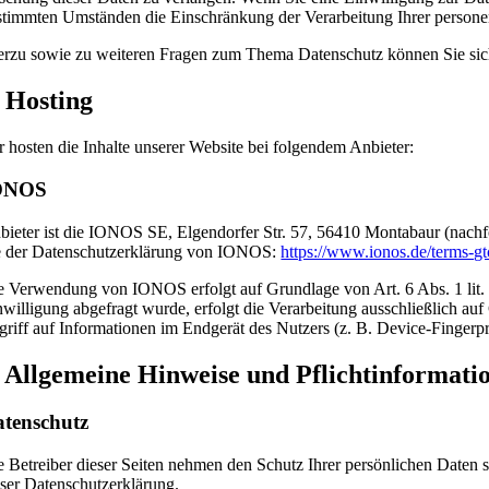
stimmten Umständen die Einschränkung der Verarbeitung Ihrer persone
erzu sowie zu weiteren Fragen zum Thema Datenschutz können Sie sich
. Hosting
r hosten die Inhalte unserer Website bei folgendem Anbieter:
ONOS
bieter ist die IONOS SE, Elgendorfer Str. 57, 56410 Montabaur (nach
e der Datenschutzerklärung von IONOS:
https://www.ionos.de/terms-gt
e Verwendung von IONOS erfolgt auf Grundlage von Art. 6 Abs. 1 lit. f
nwilligung abgefragt wurde, erfolgt die Verarbeitung ausschließlich 
griff auf Informationen im Endgerät des Nutzers (z. B. Device-Fingerp
. Allgemeine Hinweise und Pflicht­informati
tenschutz
e Betreiber dieser Seiten nehmen den Schutz Ihrer persönlichen Daten 
eser Datenschutzerklärung.