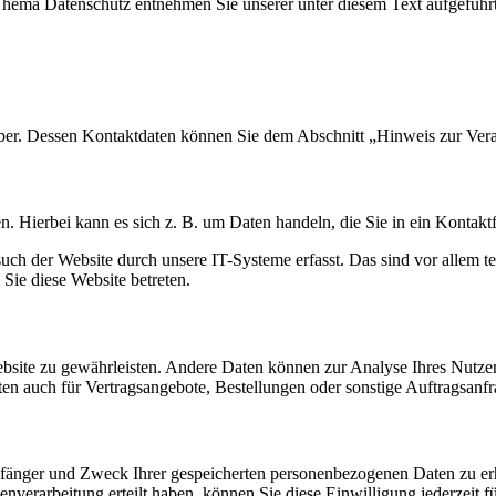
 Thema Datenschutz entnehmen Sie unserer unter diesem Text aufgeführ
iber. Dessen Kontaktdaten können Sie dem Abschnitt „Hinweis zur Vera
n. Hierbei kann es sich z. B. um Daten handeln, die Sie in ein Kontakt
h der Website durch unsere IT-Systeme erfasst. Das sind vor allem tec
 Sie diese Website betreten.
 Website zu gewährleisten. Andere Daten können zur Analyse Ihres Nutz
n auch für Vertragsangebote, Bestellungen oder sonstige Auftragsanfra
mpfänger und Zweck Ihrer gespeicherten personenbezogenen Daten zu erh
nverarbeitung erteilt haben, können Sie diese Einwilligung jederzeit 