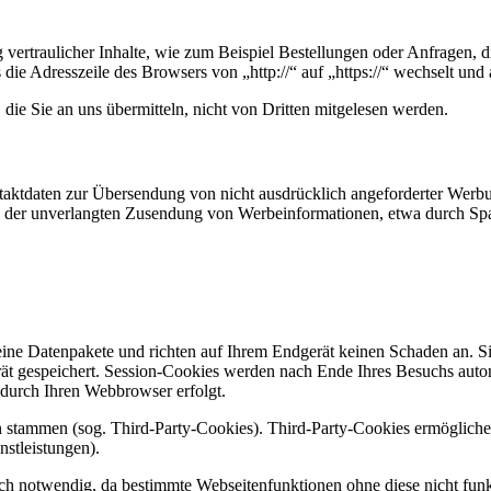
vertraulicher Inhalte, wie zum Beispiel Bestellungen oder Anfragen, d
 die Adresszeile des Browsers von „http://“ auf „https://“ wechselt un
die Sie an uns übermitteln, nicht von Dritten mitgelesen werden.
aktdaten zur Übersendung von nicht ausdrücklich angeforderter Werbu
Falle der unverlangten Zusendung von Werbeinformationen, etwa durch Sp
eine Datenpakete und richten auf Ihrem Endgerät keinen Schaden an. S
ät gespeichert. Session-Cookies werden nach Ende Ihres Besuchs auto
g durch Ihren Webbrowser erfolgt.
n stammen (sog. Third-Party-Cookies). Third-Party-Cookies ermöglich
stleistungen).
ch notwendig, da bestimmte Webseitenfunktionen ohne diese nicht funk