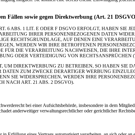
ren Fällen sowie gegen Direktwerbung (Art. 21 DSGVO
 ABS. 1 LIT. E ODER F DSGVO ERFOLGT, HABEN SIE JE
ARBEITUNG IHRER PERSONENBEZOGENEN DATEN WIDERSP
ILIGE RECHTSGRUNDLAGE, AUF DENEN EINE VERARBEIT
GEN, WERDEN WIR IHRE BETROFFENEN PERSONENBEZOG
FÜR DIE VERARBEITUNG NACHWEISEN, DIE IHRE INTE
UNG ODER VERTEIDIGUNG VON RECHTSANSPRÜCHEN (WID
 UM DIREKTWERBUNG ZU BETREIBEN, SO HABEN SIE DA
DATEN ZUM ZWECKE DERARTIGER WERBUNG EINZULEGEN;
WENN SIE WIDERSPRECHEN, WERDEN IHRE PERSONENBE
ACH ART. 21 ABS. 2 DSGVO).
erderecht bei einer Aufsichtsbehörde, insbesondere in dem Mitgliedsta
adet anderweitiger verwaltungsrechtlicher oder gerichtlicher Rechtsbe
 in Erfüllung eines Vertrags automatisiert verarbeiten, an sich oder a