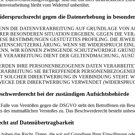
tenverarbeitung bleibt vom Widerruf unberührt.
derspruchsrecht gegen die Datenerhebung in besonde
NN DIE DATENVERARBEITUNG AUF GRUNDLAGE VON ART. 6
HRER BESONDEREN SITUATION ERGEBEN, GEGEN DIE VER
IESE BESTIMMUNGEN GESTÜTZTES PROFILING. DIE JEWE
ATENSCHUTZERKLÄRUNG. WENN SIE WIDERSPRUCH EINLE
ENN, WIR KÖNNEN ZWINGENDE SCHUTZWÜRDIGE GRÜNDE 
IE VERARBEITUNG DIENT DER GELTENDMACHUNG, AUSÜB
ERDEN IHRE PERSONENBEZOGENEN DATEN VERARBEITET,
ERARBEITUNG SIE BETREFFENDER PERSONENBEZOGENER 
IT SOLCHER DIREKTWERBUNG IN VERBINDUNG STEHT. 
WECKE DER DIREKTWERBUNG VERWENDET (WIDERSPRUCH N
schwerde­recht bei der zuständigen Aufsichts­behörde
 Falle von Verstößen gegen die DSGVO steht den Betroffenen ein Beschw
ts des mutmaßlichen Verstoßes zu. Das Beschwerderecht besteht unbesch
cht auf Daten­übertrag­barkeit
e haben das Recht, Daten, die wir auf Grundlage Ihrer Einwilligung oder